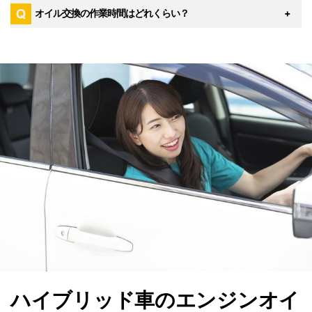
は3ヶ月～6ヶ月毎のエンジンオイル交換をお勧めしていま
その他、エンジンオイル、オイルフィルターの商品代がかか
オイル交換の作業時間はどれくらい？
普通乗用車であれば、国産車はもちろん輸入車も作業可能で
す。
ります。エンジンオイルは品質、価格帯から選べる豊富な種
す。
類を用意しています。
エンジンオイル交換の作業時間目安は15分～30分となりま
一部輸入車等、店舗によって作業出来ない車種がありますの
す。（車種により作業時間は異なります）
で詳しくは
最寄店舗
へお問合せください。
また、
ネット予約
しておくと作業開始までの待ち時間が大幅
に短縮できます。
ハイブリッド車のエンジンオイ