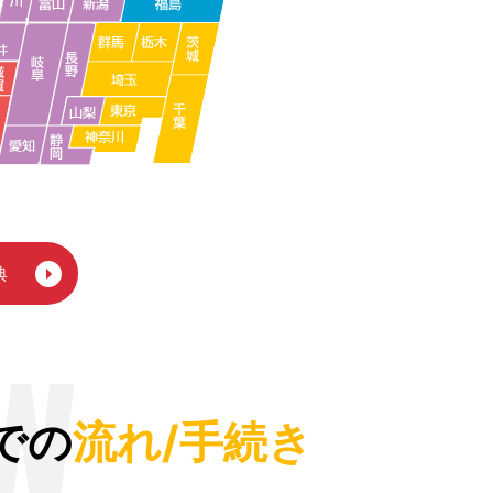
典
W
での
流れ/手続き