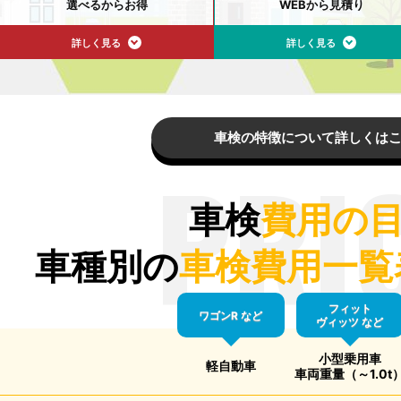
選べるからお得
WEBから見積り
詳しく見る
詳しく見る
車検の特徴について詳しくは
PRI
車検
費用の
車種別の
車検費用一覧
フィット
ワゴンR など
ヴィッツ など
小型乗用車
軽自動車
車両重量（～1.0t