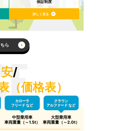
保証制度
詳しく見る
こちら
CE
目安
/
表（価格表）
カローラ
クラウン
フリード など
アルファード など
中型乗用車
大型乗用車
）
車両重量（～1.5t）
車両重量（～2.0t）