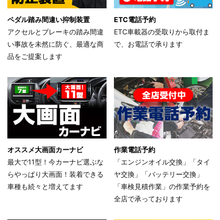
ペダル踏み間違い抑制装置
ETC電話予約
アクセルとブレーキの踏み間違
ETC車載器の受取りから取付ま
い事故を未然に防ぐ、最適な商
で、お電話で承ります
品をご提案します
オススメ大画面カーナビ
作業電話予約
最大で11型！今カーナビ選ぶな
「エンジンオイル交換」「タイ
らやっぱり大画面！装着できる
ヤ交換」「バッテリー交換」
車種も続々と増えてます
「車検見積作業」の作業予約を
全店で承っております