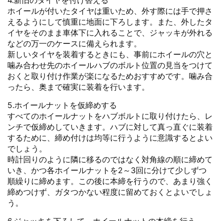
ホイールが付いたタイヤは重いため、外す際には手で押さ
えるようにして慎重に地面に下ろします。また、外したタ
イヤをそのまま車体下に入れることで、ジャッキが外れる
などの万一のケースに備えられます。
新しいタイヤを装着するときにも、事前にホイールの穴と
噛み合わせ先のホイールハブのボルト位置の見当をつけて
おくと取り付け作業が楽になるためおすすめです。噛み合
ったら、奥まで確実に装着を行います。
5.ホイールナットを仮締めする
すべてのホイールナットをハブボルトに取り付けたら、レ
ンチで仮締めしていきます。ハブに対して真っ直ぐに装着
するために、締め付けは均等に行うように意識するとよい
でしょう。
時計回りのように隣に移るのではなく対角線の順に締めて
いき、かつ各ホイールナットを2～3回に分けて少しずつ
順繰りに締めます。この後に本締を行うので、あまり強く
締めつけず、ガタつかない程度に留めておくとよいでしょ
う。
6.ジャッキを下ろして、ホイールナットの本締を行う