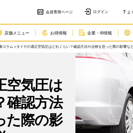
会員
専用ページ
よ
店舗メニュー
お得情報
企業・IR情報
換コラム
>タイヤの適正空気圧はどれくらい？確認方法や点検を怠った際の影響な
正空気圧は
？確認方法
った際の影