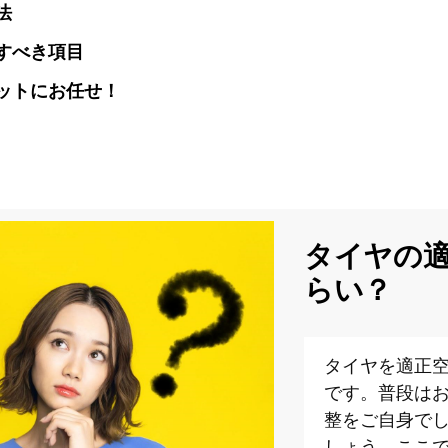
法
すべき項目
ットにお任せ！
タイヤの
らい？
タイヤを適正
です。普段は
整をご自身で
しょう。ここ