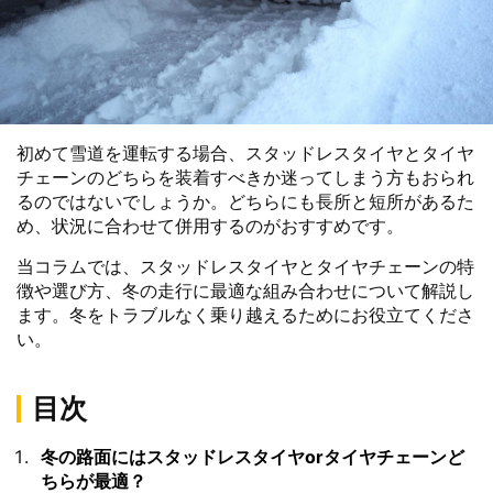
初めて雪道を運転する場合、スタッドレスタイヤとタイヤ
チェーンのどちらを装着すべきか迷ってしまう方もおられ
るのではないでしょうか。どちらにも長所と短所があるた
め、状況に合わせて併用するのがおすすめです。
当コラムでは、スタッドレスタイヤとタイヤチェーンの特
徴や選び方、冬の走行に最適な組み合わせについて解説し
ます。冬をトラブルなく乗り越えるためにお役立てくださ
い。
目次
冬の路面にはスタッドレスタイヤorタイヤチェーンど
ちらが最適？