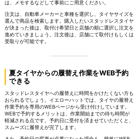
は、メモするなどして事前にご用意ください。
注文は、自動車メーカーと車種を選択し、タイヤサイズを
選んで商品を検索します。購入したいスタッドレスタイヤ
が決まった後は、取付け希望日と店舗の順に選択し注文を
進めていきましょう。注文後は、店舗にて取付けもしくは
受取りが可能です。
夏タイヤからの履替え作業をWEB予約
できる
スタッドレスタイヤへの履替えに時間をかけたくない方も
おられるでしょう。イエローハットでは、タイヤの履替え
作業予約を専用のWEBページから受け付けしています。
WEBで予約するメリットは、作業開始までの待ち時間が
軽減される点です。予約日に受付を済ませていただくと、
スムーズに履替えが完了します。
また、予約日の変更が必要になった場合も、簡単にWEB