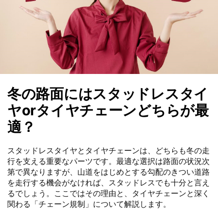
冬の路面にはスタッドレスタイ
ヤorタイヤチェーンどちらが最
適？
スタッドレスタイヤとタイヤチェーンは、どちらも冬の走
行を支える重要なパーツです。最適な選択は路面の状況次
第で異なりますが、山道をはじめとする勾配のきつい道路
を走行する機会がなければ、スタッドレスでも十分と言え
るでしょう。ここではその理由と、タイヤチェーンと深く
関わる「チェーン規制」について解説します。