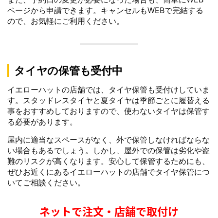
ページから申請できます。キャンセルもWEBで完結する
ので、お気軽にご利用ください。
タイヤの保管も受付中
イエローハットの店舗では、タイヤ保管も受付けしていま
す。スタッドレスタイヤと夏タイヤは季節ごとに履替える
事をおすすめしておりますので、使わないタイヤは保管す
る必要があります。
屋内に適当なスペースがなく、外で保管しなければならな
い場合もあるでしょう。しかし、屋外での保管は劣化や盗
難のリスクが高くなります。安心して保管するためにも、
ぜひお近くにあるイエローハットの店舗でタイヤ保管につ
いてご相談ください。
ネットで注文・店舗で取付け