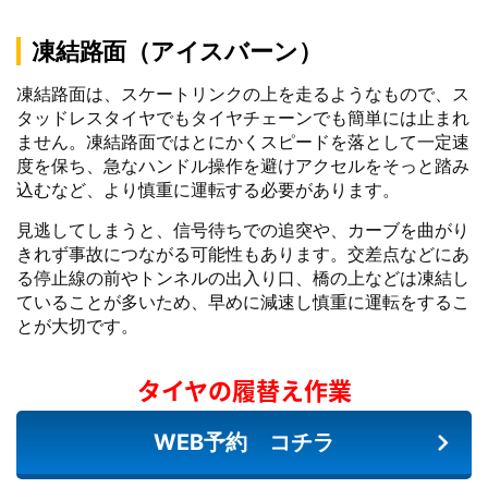
凍結路面（アイスバーン）
凍結路面は、スケートリンクの上を走るようなもので、ス
タッドレスタイヤでもタイヤチェーンでも簡単には止まれ
ません。凍結路面ではとにかくスピードを落として一定速
度を保ち、急なハンドル操作を避けアクセルをそっと踏み
込むなど、より慎重に運転する必要があります。
見逃してしまうと、信号待ちでの追突や、カーブを曲がり
きれず事故につながる可能性もあります。交差点などにあ
る停止線の前やトンネルの出入り口、橋の上などは凍結し
ていることが多いため、早めに減速し慎重に運転をするこ
とが大切です。
タイヤの履替え作業
WEB予約 コチラ