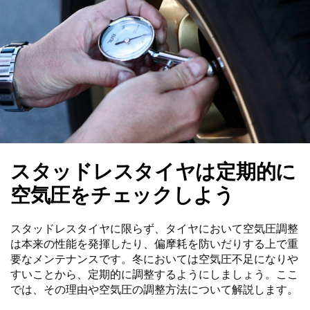
スタッドレスタイヤは定期的に
空気圧をチェックしよう
スタッドレスタイヤに限らず、タイヤにおいて空気圧調整
は本来の性能を発揮したり、偏摩耗を防いだりする上で重
要なメンテナンスです。冬においては空気圧不足になりや
すいことから、定期的に調整するようにしましょう。ここ
では、その理由や空気圧の調整方法について解説します。