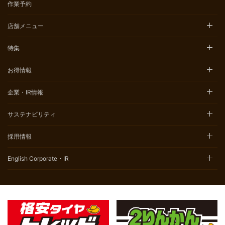
作業予約
店舗メニュー
特集
お得情報
企業・IR情報
サステナビリティ
採用情報
English Corporate・IR