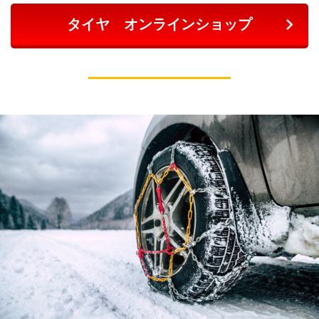
タイヤ オンラインショップ