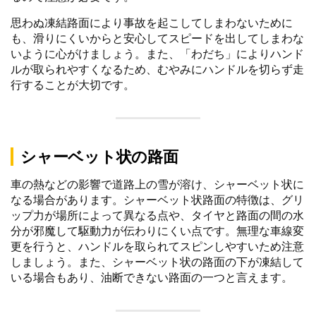
思わぬ凍結路面により事故を起こしてしまわないために
も、滑りにくいからと安心してスピードを出してしまわな
いように心がけましょう。また、「わだち」によりハンド
ルが取られやすくなるため、むやみにハンドルを切らず走
行することが大切です。
シャーベット状の路面
車の熱などの影響で道路上の雪が溶け、シャーベット状に
なる場合があります。シャーベット状路面の特徴は、グリ
ップ力が場所によって異なる点や、タイヤと路面の間の水
分が邪魔して駆動力が伝わりにくい点です。無理な車線変
更を行うと、ハンドルを取られてスピンしやすいため注意
しましょう。また、シャーベット状の路面の下が凍結して
いる場合もあり、油断できない路面の一つと言えます。