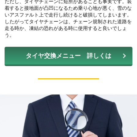
ただし、タイヤチェーンに短所があることも事実です。装
着すると接地面が凸凹になるため乗り心地が悪く、雪のな
いアスファルト上で走行し続けると破損してしまいます。
したがってタイヤチェーンは、チェーン規制された道路を
走る時か、凍結の恐れがある時に使用すると良いでしょ
う。
タイヤ交換メニュー 詳しくは