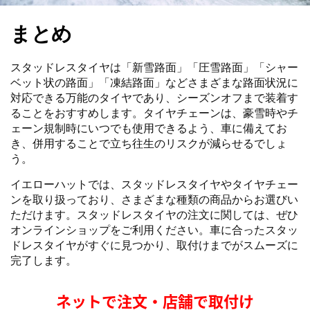
まとめ
スタッドレスタイヤは「新雪路面」「圧雪路面」「シャー
ベット状の路面」「凍結路面」などさまざまな路面状況に
対応できる万能のタイヤであり、シーズンオフまで装着す
ることをおすすめします。タイヤチェーンは、豪雪時やチ
ェーン規制時にいつでも使用できるよう、車に備えてお
き、併用することで立ち往生のリスクが減らせるでしょ
う。
イエローハットでは、スタッドレスタイヤやタイヤチェー
ンを取り扱っており、さまざまな種類の商品からお選びい
ただけます。スタッドレスタイヤの注文に関しては、ぜひ
オンラインショップをご利用ください。車に合ったスタッ
ドレスタイヤがすぐに見つかり、取付けまでがスムーズに
完了します。
ネットで注文・店舗で取付け