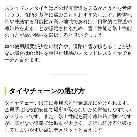
スタッドレスタイヤはどの程度雪道を走るかどうかを考慮
しつつ、性能を基準に選ぶことをおすすめします。降雪地
帯や凍結する可能性が高い地域であれば、日常的に雪道や
凍結路を走ることが想定されるため、雪上性能と氷上性能
の両方が高い銘柄を選択すると良いでしょう。
車の使用頻度が少ない場合や、道路に雪が積もることが少
ない場合は経済性を重視た銘柄のスタッドレスタイヤでも
十分と言えます。
タイヤチェーンの選び方
タイヤチェーンは主に金属系と非金属系に分けられます。
金属系は比較的安価で場所を取らないため常備しやすい点
がメリットです。また、氷上性能も高く凍結路に強いです
が、雪がない道路では振動が大きく、走行し続けると破損
してしまいやすい点はデメリットと言えます。