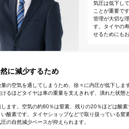
気圧は低下し
ことが重要で
管理が大切な理
す。タイヤの
せるためにも
自然に減少するため
微量の空気を通してしまうため、徐々に内圧が低下します
が抜けるほどタイヤは車の重量を支えきれず、潰れた状態
します。空気の約80％は窒素、残りの20％ほどは酸
さい酸素です。タイヤショップなどで取り扱っている窒
気圧の自然減少ペースが抑えられます。