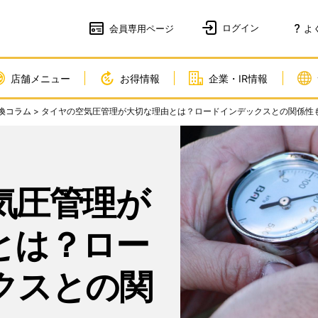
会員
専用ページ
よ
店舗メニュー
お得情報
企業・IR情報
換コラム
> タイヤの空気圧管理が大切な理由とは？ロードインデックスとの関係性
気圧管理が
とは？ロー
クスとの関