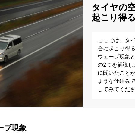
タイヤの
起こり得
ここでは、タ
合に起こり得
ウェーブ現象
の2つを解説し
に聞いたこと
ような仕組み
してみてくだ
ーブ現象