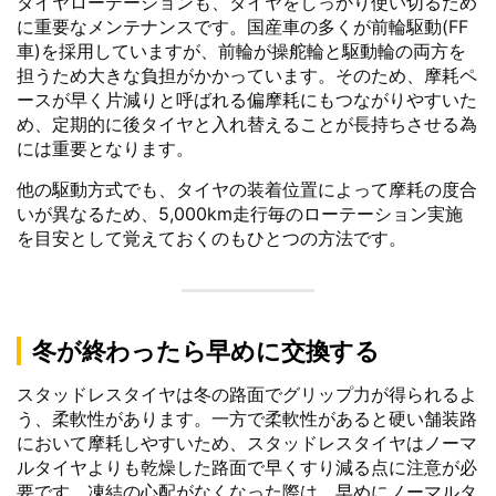
タイヤローテーションも、タイヤをしっかり使い切るため
に重要なメンテナンスです。国産車の多くが前輪駆動(FF
車)を採用していますが、前輪が操舵輪と駆動輪の両方を
担うため大きな負担がかかっています。そのため、摩耗ペ
ースが早く片減りと呼ばれる偏摩耗にもつながりやすいた
め、定期的に後タイヤと入れ替えることが長持ちさせる為
には重要となります。
他の駆動方式でも、タイヤの装着位置によって摩耗の度合
いが異なるため、5,000km走行毎のローテーション実施
を目安として覚えておくのもひとつの方法です。
冬が終わったら早めに交換する
スタッドレスタイヤは冬の路面でグリップ力が得られるよ
う、柔軟性があります。一方で柔軟性があると硬い舗装路
において摩耗しやすいため、スタッドレスタイヤはノーマ
ルタイヤよりも乾燥した路面で早くすり減る点に注意が必
要です。凍結の心配がなくなった際は、早めにノーマルタ