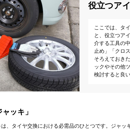
役立つア
ここでは、タ
と、役立つア
介する工具の
止め」「クロ
そろえておき
ックやその他
検討すると良
ジャッキ」
キは、タイヤ交換における必需品のひとつです。ジャッ