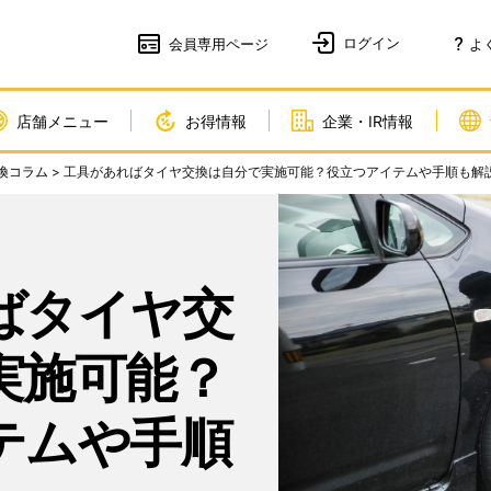
会員
専用ページ
よ
店舗メニュー
お得情報
企業・IR情報
換コラム
> 工具があればタイヤ交換は自分で実施可能？役立つアイテムや手順も解
ばタイヤ交
実施可能？
テムや手順