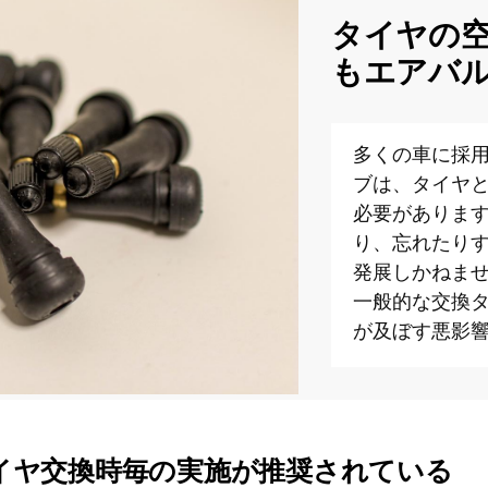
タイヤの
もエアバ
多くの車に採
ブは、タイヤ
必要がありま
り、忘れたり
発展しかねま
一般的な交換
が及ぼす悪影
イヤ交換時毎の実施が推奨されている