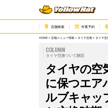
店舗検索
作業予約
HOME
>
店舗メニュー情報
>
タイヤ交換
>
タイヤ交
COLUMN
タイヤ交換ついて解説
タイヤの空
に保つエア
ルブキャッ