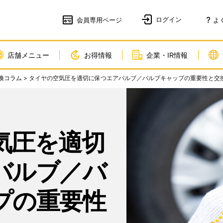
会員
専用ページ
よ
店舗メニュー
お得情報
企業・IR情報
換コラム
> タイヤの空気圧を適切に保つエアバルブ／バルブキャップの重要性と交
気圧を適切
バルブ／バ
プの重要性