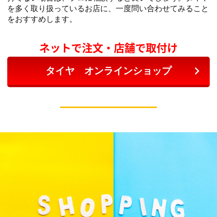
を多く取り扱っているお店に、一度問い合わせてみること
をおすすめします。
ネットで注文・店舗で取付け
タイヤ オンラインショップ