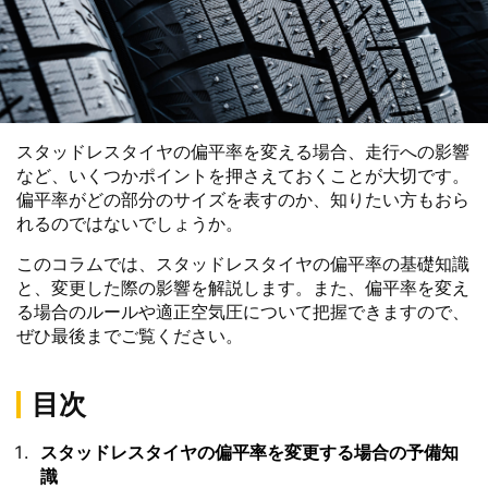
スタッドレスタイヤの偏平率を変える場合、走行への影響
など、いくつかポイントを押さえておくことが大切です。
偏平率がどの部分のサイズを表すのか、知りたい方もおら
れるのではないでしょうか。
このコラムでは、スタッドレスタイヤの偏平率の基礎知識
と、変更した際の影響を解説します。また、偏平率を変え
る場合のルールや適正空気圧について把握できますので、
ぜひ最後までご覧ください。
目次
スタッドレスタイヤの偏平率を変更する場合の予備知
識