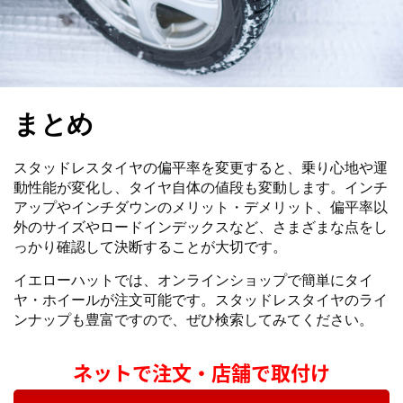
まとめ
スタッドレスタイヤの偏平率を変更すると、乗り心地や運
動性能が変化し、タイヤ自体の値段も変動します。インチ
アップやインチダウンのメリット・デメリット、偏平率以
外のサイズやロードインデックスなど、さまざまな点をし
っかり確認して決断することが大切です。
イエローハットでは、オンラインショップで簡単にタイ
ヤ・ホイールが注文可能です。スタッドレスタイヤのライ
ンナップも豊富ですので、ぜひ検索してみてください。
ネットで注文・店舗で取付け