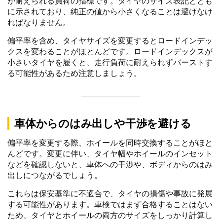
が耐えられる負荷の指標です。タイヤのサイズ表記ととも
に示されており、純正の値から小さくなることは避けなけ
ればなりません。
偏平率を含め、タイヤサイズを変更するとロードインデッ
クスを変わることがほとんどです。ロードインデックスが
小さいタイヤを履くと、走行負荷に耐えられずバーストす
る可能性があるため注意しましょう。
車体からのはみ出しや干渉を避ける
偏平率を変更する際、ホイールを同時交換することがほと
んどです。変更に伴い、タイヤ幅やホイールのインセット
などを確認しないと、車体への干渉や、ボディからのはみ
出しにつながるでしょう。
これらは保安基準に不適合で、タイヤの損傷や事故に発展
する可能性があります。車検ではまず合格することはない
ため、タイヤとホイールの両方のサイズをしっかり計算し