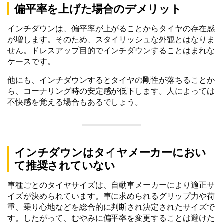
偏平率を上げた場合のデメリット
インチダウンは、偏平率が上がることからタイヤの存在感
が増します。そのため、スタイリッシュな外観とはなりま
せん。ドレスアップ目的でインチダウンすることはまれな
ケースです。
他にも、インチダウンするとタイヤの剛性が落ちることか
ら、コーナリング時の安定感が低下します。人によっては
不快感を覚える場合もあるでしょう。
インチダウンはタイヤメーカーにおい
て推奨されていない
車種ごとのタイヤサイズは、自動車メーカーにより適正サ
イズが決められています。車に求められるグリップ力や荷
重、乗り心地などを総合的に判断され決定されたサイズで
す。したがって、むやみに偏平率を変更することは避けた