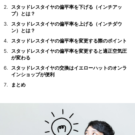
スタッドレスタイヤの偏平率を下げる（インチアッ
プ）とは？
スタッドレスタイヤの偏平率を上げる（インチダウ
ン）とは？
スタッドレスタイヤの偏平率を変更する際のポイント
スタッドレスタイヤの偏平率を変更すると適正空気圧
が変わる
スタッドレスタイヤの交換はイエローハットのオンラ
インショップが便利
まとめ