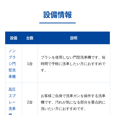
設備情報
設備
台数
説明
ノン
ブラ
ブラシを使用しない門型洗車機です。短
シ門
1台
時間で手軽に洗車したい方におすすめで
型洗
す。
車機
高圧
スプ
お客様ご自身で洗車ガンを操作する洗車
レー
2台
機です。汚れが気になる部分を重点的に
洗車
洗いたい方におすすめです。
機