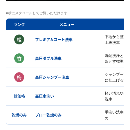
※横にスクロールしてご覧いただけます
ランク
メニュー
下地から整え
松
プレミアムコート洗車
上級洗車
洗剤洗浄と高
竹
高圧ダブル洗車
落とす標準洗
シャンプー洗
梅
高圧シャンプー洗車
に仕上げる洗
軽い汚れやホ
低価格
高圧水洗い
洗車
手洗い洗車後
乾燥のみ
ブロー乾燥のみ
め