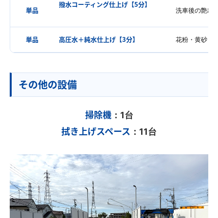
撥水コーティング仕上げ【5分】
単品
洗車後の艶出
※洗車後の仕上げ用
単品
高圧水＋純水仕上げ【3分】
花粉・黄砂・
その他の設備
掃除機
：1台
拭き上げスペース
：11台