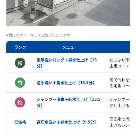
※横にスクロールしてご覧いただけます
ランク
メニュー
泡手洗いロング＋純水仕上げ【18
たっぷり手洗
松
分】
上級コース
泡で汚れを落
竹
泡手洗い＋純水仕上げ【13.5分】
る定番コース
シャンプー洗車＋純水仕上げ【13.5
シャンプー洗
梅
分】
に仕上げるコ
高圧水で汚れ
低価格
高圧水洗い＋純水仕上げ【9.5分】
上げるシンプ