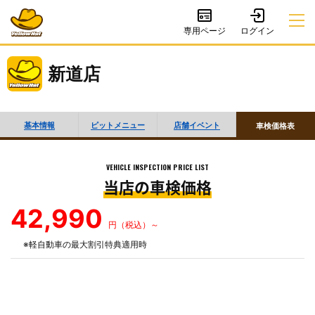
専用ページ
新道店
基本情報
ピットメニュー
店舗イベント
車検価格表
VEHICLE INSPECTION PRICE LIST
当店の車検価格
42,990
円（税込）～
※軽自動車の最大割引特典適用時