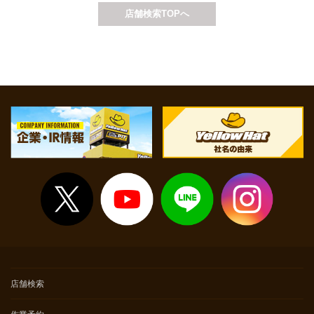
店舗検索TOPへ
※上記価格は基本価格（追加整備が発生しない場合）となります。
追加整備の必要有無については、店舗でお車の状態を確認させ
て頂いた上でご案内いたします。
※点検時間等については店舗へお問い合わせください。
店舗検索