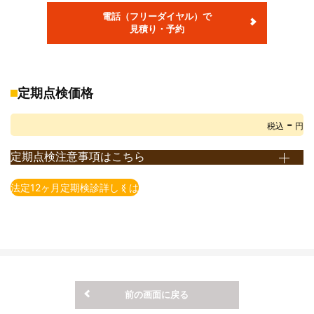
※自賠責保険料金は、軽自動車・乗用車24ヶ月、小型貨物車12ヶ
電話（フリーダイヤル）で
月での料金です。
見積り・予約
※部品交換が必要な場合、部品代・交換料金が別途発生します。
※重量税は、エコカー減税非対象車で初年度登録から13年未満のお
車の税額です。
エコカー減税対象車の重量税額は上記額より減額されます。
定期点検価格
また、初年度登録から13年以上経過したお車の重量税額は上記額
-
とは異なります。
税込
円
詳しくは店頭までお問い合わせ下さい。(重量税は、2021年4月1日
定期点検注意事項はこちら
現在の税額となります)
※定期点検とは、法律で義務付けられている点検です。 点検時期
※自賠責保険料は2023年4月1日現在の保険料となります。
法定12ヶ月定期検診詳しくは
は、使用用途や車種によって異なります。
※印紙代は2026年4月1日現在の料金となります。
例）自家用乗用自動車（2回目以降の車検が2年毎）の場合、12
※ＯＳＳでの申請有無によって、印紙代が異なる場合がございま
ヶ月点検となります。
す。
※一部の車種・車両については上記価格にて対応できない場合がご
ざいますので予めご了承ください。
※上記価格表は当店での価格となります。店舗により価格が異なり
前の画面に戻る
ますので予めご了承ください。
※上記価格は税込表示となります。