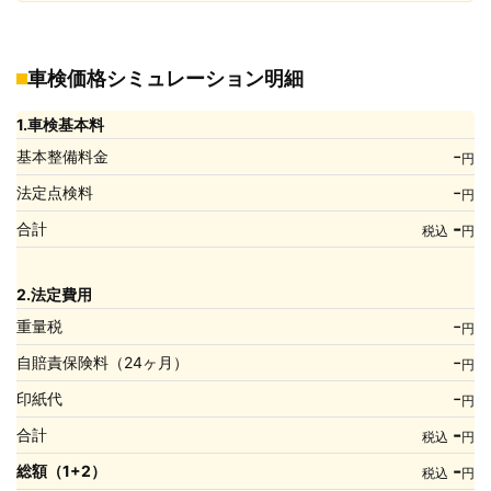
車検価格シミュレーション明細
1.車検基本料
-
基本整備料金
円
-
法定点検料
円
-
合計
税込
円
2.法定費用
-
重量税
円
-
自賠責保険料（24ヶ月）
円
-
印紙代
円
-
合計
税込
円
-
総額（1+2）
税込
円