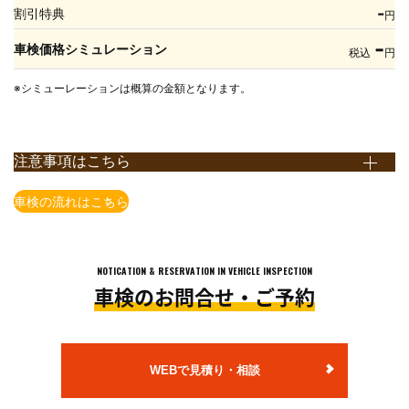
-
割引特典
円
-
車検価格シミュレーション
税込
円
※シミューレーションは概算の金額となります。
注意事項はこちら
※上記価格表は全て税込表示となります。
車検の流れはこちら
※上記価格は国産車かつ当店での価格となります。店舗により価格
が異なりますので予めご了承ください。
※一部の車種・車両(輸入車含む）については上記価格で対応でき
NOTICATION & RESERVATION IN VEHICLE INSPECTION
ない場合がございますので予めご了承ください。
車検のお問合せ・ご予約
※上記価格は追加整備等が発生しない場合の価格となります。
追加整備等を含めた概算金額は、店舗でお車の状態を確認させて
頂いた上で、ご案内いたします。
※法定費用は非課税です。
WEBで見積り・相談
※小型貨物の法定点検は12ヶ月点検となります。