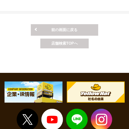
ヶ月点検となります。
す。
※一部の車種・車両については上記価格にて対応できない場合がご
ざいますので予めご了承ください。
※上記価格表は当店での価格となります。店舗により価格が異なり
前の画面に戻る
ますので予めご了承ください。
※上記価格は税込表示となります。
店舗検索TOPへ
※上記価格は基本価格（追加整備が発生しない場合）となります。
追加整備の必要有無については、店舗でお車の状態を確認させ
て頂いた上でご案内いたします。
※点検時間等については店舗へお問い合わせください。