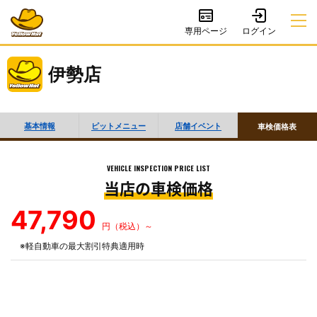
専用ページ
伊勢店
基本情報
ピットメニュー
店舗イベント
車検価格表
VEHICLE INSPECTION PRICE LIST
当店の車検価格
47,790
円（税込）～
※軽自動車の最大割引特典適用時