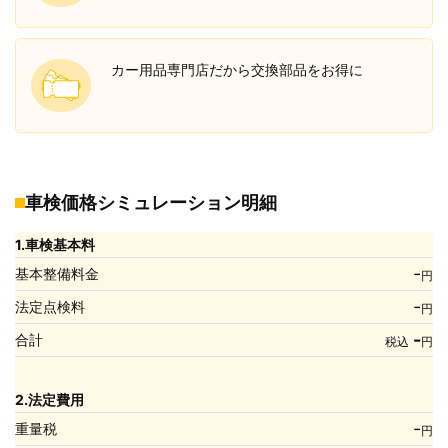
カー用品専門店だから交換部品をお得に
車検価格シミュレーション明細
1.車検基本料
-
基本整備料金
円
-
法定点検料
円
-
合計
税込
円
2.法定費用
-
重量税
円