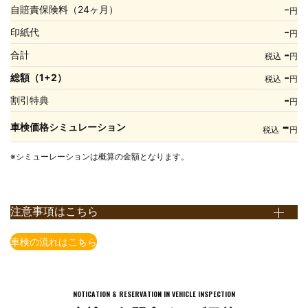
-
自賠責保険料（24ヶ月）
円
-
印紙代
円
-
合計
税込
円
-
総額（1+2）
税込
円
-
割引特典
円
-
車検価格シミュレーション
税込
円
※シミューレーションは概算の金額となります。
注意事項はこちら
※上記価格表は全て税込表示となります。
車検の流れはこちら
※上記価格は国産車かつ当店での価格となります。店舗により価格
が異なりますので予めご了承ください。
※一部の車種・車両(輸入車含む）については上記価格で対応でき
NOTICATION & RESERVATION IN VEHICLE INSPECTION
ない場合がございますので予めご了承ください。