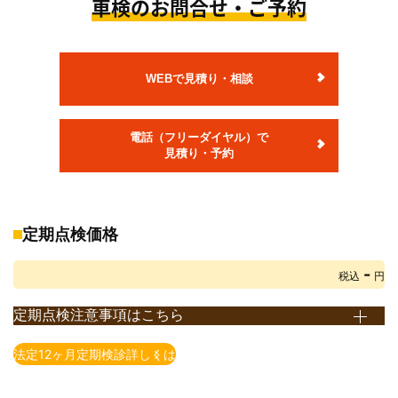
車検のお問合せ・ご予約
※上記価格は追加整備等が発生しない場合の価格となります。
追加整備等を含めた概算金額は、店舗でお車の状態を確認させて
頂いた上で、ご案内いたします。
※法定費用は非課税です。
WEBで見積り・相談
※小型貨物の法定点検は12ヶ月点検となります。
※自賠責保険料金は、軽自動車・乗用車24ヶ月、小型貨物車12ヶ
電話（フリーダイヤル）で
月での料金です。
見積り・予約
※部品交換が必要な場合、部品代・交換料金が別途発生します。
※重量税は、エコカー減税非対象車で初年度登録から13年未満のお
車の税額です。
エコカー減税対象車の重量税額は上記額より減額されます。
定期点検価格
また、初年度登録から13年以上経過したお車の重量税額は上記額
-
とは異なります。
税込
円
詳しくは店頭までお問い合わせ下さい。(重量税は、2021年4月1日
定期点検注意事項はこちら
現在の税額となります)
※定期点検とは、法律で義務付けられている点検です。 点検時期
※自賠責保険料は2023年4月1日現在の保険料となります。
法定12ヶ月定期検診詳しくは
は、使用用途や車種によって異なります。
※印紙代は2026年4月1日現在の料金となります。
例）自家用乗用自動車（2回目以降の車検が2年毎）の場合、12
※ＯＳＳでの申請有無によって、印紙代が異なる場合がございま