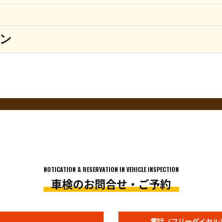
ン
ります。店舗により価格が異なりますので予めご了承ください。
ては上記価格で対応できない場合がございますので予めご了承ください。
の価格となります。
車の状態を確認させて頂いた上で、ご案内いたします。
NOTICATION & RESERVATION IN VEHICLE INSPECTION
車検のお問合せ・ご予約
ます。
ヶ月、小型貨物車12ヶ月での料金です。
金が別途発生します。
電話（フリーダイヤル