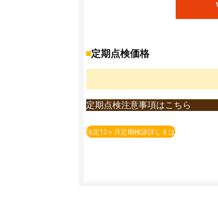
※重量税は、エコカー減税非対象車で初年
エコカー減税対象車の重量税額は上記額よ
また、初年度登録から13年以上経過した
詳しくは店頭までお問い合わせ下さい。(重量
定期点検価格
※自賠責保険料は2023年4月1日現在の保
※印紙代は2026年4月1日現在の料金とな
※ＯＳＳでの申請有無によって、印紙代が
定期点検注意事項はこちら
※定期点検とは、法律で義務付けられてい
例）自家用乗用自動車（2回目以降の車検
法定12ヶ月定期検診詳しくは
※一部の車種・車両については上記価格に
※上記価格表は当店での価格となります。
※上記価格は税込表示となります。
※上記価格は基本価格（追加整備が発生し
追加整備の必要有無については、店舗で
※点検時間等については店舗へお問い合わ