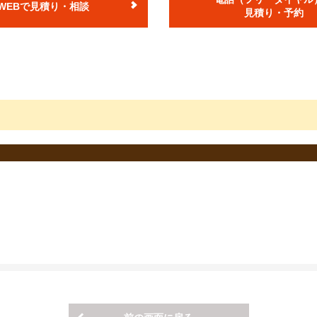
WEBで見積り・相談
度登録から13年未満のお車の税額です。
見積り・予約
り減額されます。
お車の重量税額は上記額とは異なります。
税は、2021年4月1日現在の税額となります)
険料となります。
ります。
異なる場合がございます。
る点検です。 点検時期は、使用用途や車種によって異なります。
が2年毎）の場合、12ヶ月点検となります。
て対応できない場合がございますので予めご了承ください。
店舗により価格が異なりますので予めご了承ください。
ない場合）となります。
お車の状態を確認させて頂いた上でご案内いたします。
せください。