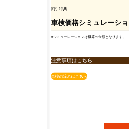
割引特典
車検価格シミュレーショ
※シミューレーションは概算の金額となります。
注意事項はこちら
※上記価格表は全て税込表示となります。
※上記価格は国産車かつ当店での価格とな
車検の流れはこちら
※一部の車種・車両(輸入車含む）につい
※上記価格は追加整備等が発生しない場合
追加整備等を含めた概算金額は、店舗でお
※法定費用は非課税です。
※小型貨物の法定点検は12ヶ月点検となり
※自賠責保険料金は、軽自動車・乗用車24
※部品交換が必要な場合、部品代・交換料