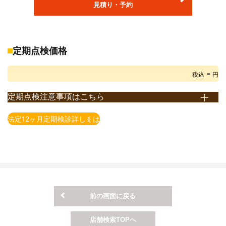
見積り・予約
※部品交換が必要な場合、部品代・交換料金が別途発生します。
※重量税は、エコカー減税非対象車で初年度登録から13年未満のお
車の税額です。
エコカー減税対象車の重量税額は上記額より減額されます。
定期点検価格
また、初年度登録から13年以上経過したお車の重量税額は上記額
-
とは異なります。
税込
円
詳しくは店頭までお問い合わせ下さい。(重量税は、2021年4月1日
定期点検注意事項はこちら
現在の税額となります)
※定期点検とは、法律で義務付けられている点検です。 点検時期
※自賠責保険料は2023年4月1日現在の保険料となります。
法定12ヶ月定期検診詳しくは
は、使用用途や車種によって異なります。
※印紙代は2026年4月1日現在の料金となります。
例）自家用乗用自動車（2回目以降の車検が2年毎）の場合、12
※ＯＳＳでの申請有無によって、印紙代が異なる場合がございま
ヶ月点検となります。
す。
※一部の車種・車両については上記価格にて対応できない場合がご
ざいますので予めご了承ください。
※上記価格表は当店での価格となります。店舗により価格が異なり
前の画面に戻る
ますので予めご了承ください。
※上記価格は税込表示となります。
店舗検索TOPへ
※上記価格は基本価格（追加整備が発生しない場合）となります。