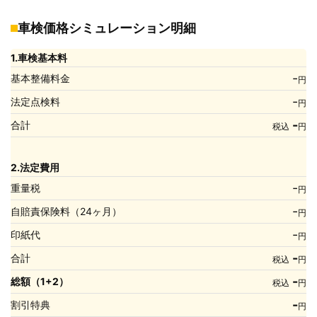
車検価格シミュレーション明細
1.車検基本料
-
基本整備料金
円
-
法定点検料
円
-
合計
税込
円
2.法定費用
-
重量税
円
-
自賠責保険料（24ヶ月）
円
-
印紙代
円
-
合計
税込
円
-
総額（1+2）
税込
円
-
割引特典
円