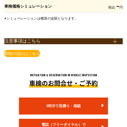
-
車検価格シミュレーション
税込
円
※シミューレーションは概算の金額となります。
注意事項はこちら
※上記価格表は全て税込表示となります。
車検の流れはこちら
※上記価格は国産車かつ当店での価格となります。店舗により価格
が異なりますので予めご了承ください。
※一部の車種・車両(輸入車含む）については上記価格で対応でき
NOTICATION & RESERVATION IN VEHICLE INSPECTION
ない場合がございますので予めご了承ください。
車検のお問合せ・ご予約
※上記価格は追加整備等が発生しない場合の価格となります。
追加整備等を含めた概算金額は、店舗でお車の状態を確認させて
頂いた上で、ご案内いたします。
※法定費用は非課税です。
WEBで見積り・相談
※小型貨物の法定点検は12ヶ月点検となります。
※自賠責保険料金は、軽自動車・乗用車24ヶ月、小型貨物車12ヶ
電話（フリーダイヤル）で
月での料金です。