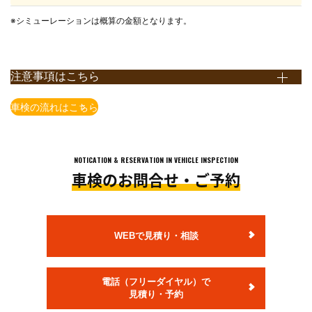
※シミューレーションは概算の金額となります。
注意事項はこちら
※上記価格表は全て税込表示となります。
車検の流れはこちら
※上記価格は国産車かつ当店での価格となります。店舗により価格
が異なりますので予めご了承ください。
※一部の車種・車両(輸入車含む）については上記価格で対応でき
NOTICATION & RESERVATION IN VEHICLE INSPECTION
ない場合がございますので予めご了承ください。
車検のお問合せ・ご予約
※上記価格は追加整備等が発生しない場合の価格となります。
追加整備等を含めた概算金額は、店舗でお車の状態を確認させて
頂いた上で、ご案内いたします。
※法定費用は非課税です。
WEBで見積り・相談
※小型貨物の法定点検は12ヶ月点検となります。
※自賠責保険料金は、軽自動車・乗用車24ヶ月、小型貨物車12ヶ
電話（フリーダイヤル）で
月での料金です。
見積り・予約
※部品交換が必要な場合、部品代・交換料金が別途発生します。