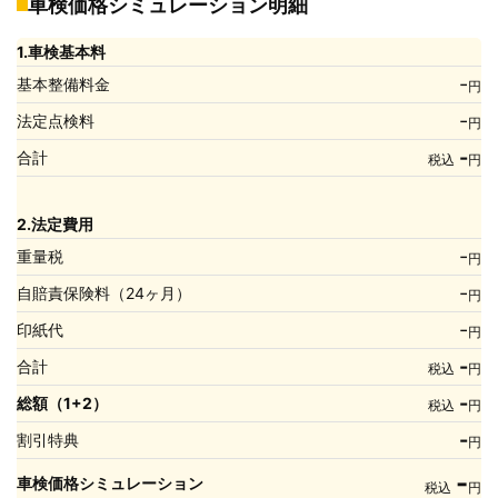
車検価格シミュレーション明細
1.車検基本料
-
基本整備料金
円
-
法定点検料
円
-
合計
税込
円
2.法定費用
-
重量税
円
-
自賠責保険料（24ヶ月）
円
-
印紙代
円
-
合計
税込
円
-
総額（1+2）
税込
円
-
割引特典
円
-
車検価格シミュレーション
税込
円