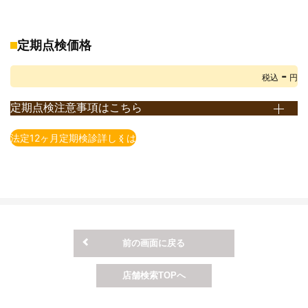
※重量税は、エコカー減税非対象車で初年度登録から13年未満のお
車の税額です。
エコカー減税対象車の重量税額は上記額より減額されます。
定期点検価格
また、初年度登録から13年以上経過したお車の重量税額は上記額
-
とは異なります。
税込
円
詳しくは店頭までお問い合わせ下さい。(重量税は、2021年4月1日
定期点検注意事項はこちら
現在の税額となります)
※定期点検とは、法律で義務付けられている点検です。 点検時期
※自賠責保険料は2023年4月1日現在の保険料となります。
法定12ヶ月定期検診詳しくは
は、使用用途や車種によって異なります。
※印紙代は2026年4月1日現在の料金となります。
例）自家用乗用自動車（2回目以降の車検が2年毎）の場合、12
※ＯＳＳでの申請有無によって、印紙代が異なる場合がございま
ヶ月点検となります。
す。
※一部の車種・車両については上記価格にて対応できない場合がご
ざいますので予めご了承ください。
※上記価格表は当店での価格となります。店舗により価格が異なり
前の画面に戻る
ますので予めご了承ください。
※上記価格は税込表示となります。
店舗検索TOPへ
※上記価格は基本価格（追加整備が発生しない場合）となります。
追加整備の必要有無については、店舗でお車の状態を確認させ