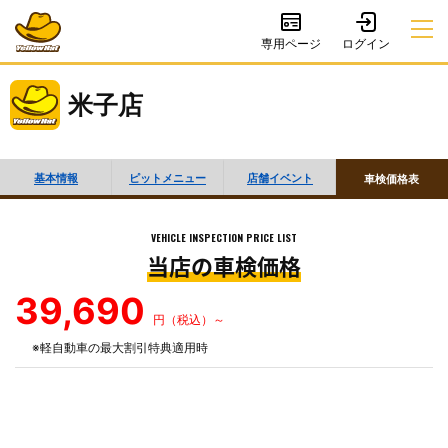
専用ページ
米子店
基本情報
ピットメニュー
店舗イベント
車検価格表
VEHICLE INSPECTION PRICE LIST
当店の車検価格
39,690
円（税込）～
※軽自動車の最大割引特典適用時