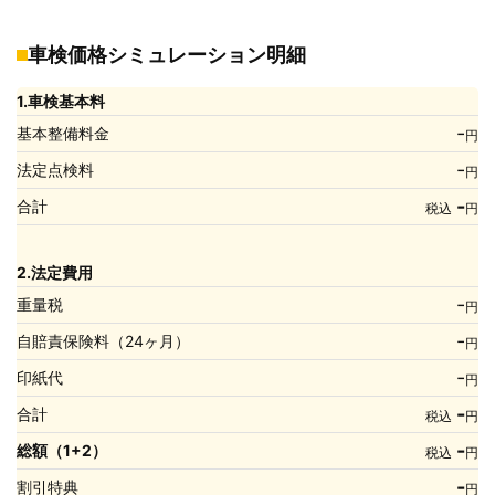
車検価格シミュレーション明細
1.車検基本料
-
基本整備料金
円
-
法定点検料
円
-
合計
税込
円
2.法定費用
-
重量税
円
-
自賠責保険料（24ヶ月）
円
-
印紙代
円
-
合計
税込
円
-
総額（1+2）
税込
円
-
割引特典
円