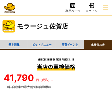
専用ページ
モラージュ佐賀店
基本情報
ピットメニュー
店舗イベント
車検価格表
VEHICLE INSPECTION PRICE LIST
当店の車検価格
41,790
円（税込）～
※軽自動車の最大割引特典適用時