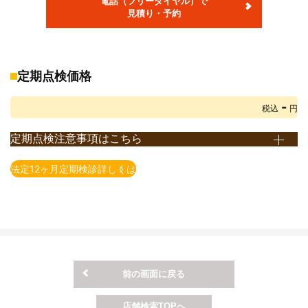
電話（フリーダイヤル）で
月での料金です。
見積り・予約
※部品交換が必要な場合、部品代・交換料金が別途発生します。
※重量税は、エコカー減税非対象車で初年度登録から13年未満のお
車の税額です。
エコカー減税対象車の重量税額は上記額より減額されます。
定期点検価格
また、初年度登録から13年以上経過したお車の重量税額は上記額
-
とは異なります。
税込
円
詳しくは店頭までお問い合わせ下さい。(重量税は、2021年4月1日
定期点検注意事項はこちら
現在の税額となります)
※定期点検とは、法律で義務付けられている点検です。 点検時期
※自賠責保険料は2023年4月1日現在の保険料となります。
法定12ヶ月定期検診詳しくは
は、使用用途や車種によって異なります。
※印紙代は2026年4月1日現在の料金となります。
例）自家用乗用自動車（2回目以降の車検が2年毎）の場合、12
※ＯＳＳでの申請有無によって、印紙代が異なる場合がございま
ヶ月点検となります。
す。
※一部の車種・車両については上記価格にて対応できない場合がご
ざいますので予めご了承ください。
※上記価格表は当店での価格となります。店舗により価格が異なり
前の画面に戻る
ますので予めご了承ください。
※上記価格は税込表示となります。
店舗検索TOPへ