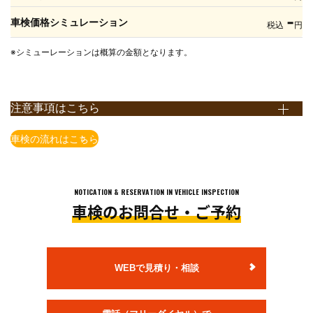
-
車検価格シミュレーション
税込
円
※シミューレーションは概算の金額となります。
注意事項はこちら
※上記価格表は全て税込表示となります。
車検の流れはこちら
※上記価格は国産車かつ当店での価格となります。店舗により価格
が異なりますので予めご了承ください。
※一部の車種・車両(輸入車含む）については上記価格で対応でき
NOTICATION & RESERVATION IN VEHICLE INSPECTION
ない場合がございますので予めご了承ください。
車検のお問合せ・ご予約
※上記価格は追加整備等が発生しない場合の価格となります。
追加整備等を含めた概算金額は、店舗でお車の状態を確認させて
頂いた上で、ご案内いたします。
※法定費用は非課税です。
WEBで見積り・相談
※小型貨物の法定点検は12ヶ月点検となります。
※自賠責保険料金は、軽自動車・乗用車24ヶ月、小型貨物車12ヶ