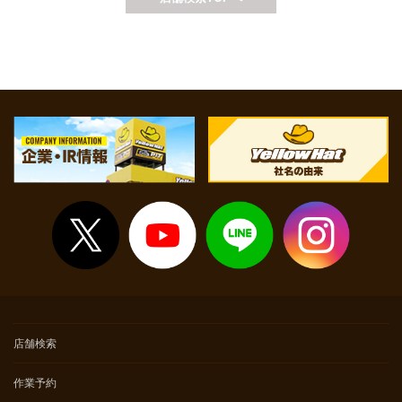
※上記価格は基本価格（追加整備が発生しない場合）となります。
追加整備の必要有無については、店舗でお車の状態を確認させ
て頂いた上でご案内いたします。
※点検時間等については店舗へお問い合わせください。
店舗検索
作業予約