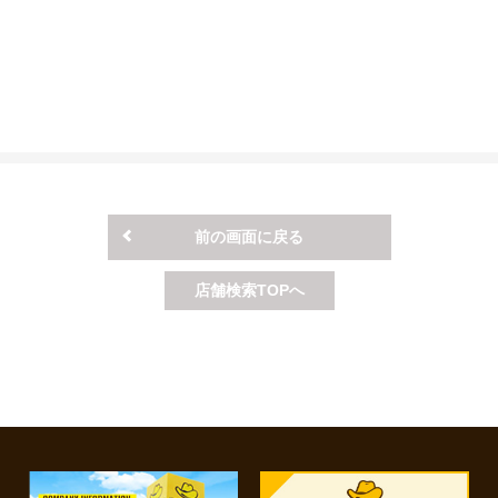
る点検です。 点検時期は、使用用途や車種によって異なります。
が2年毎）の場合、12ヶ月点検となります。
て対応できない場合がございますので予めご了承ください。
店舗により価格が異なりますので予めご了承ください。
ない場合）となります。
お車の状態を確認させて頂いた上でご案内いたします。
せください。
前の画面に戻る
店舗検索TOPへ