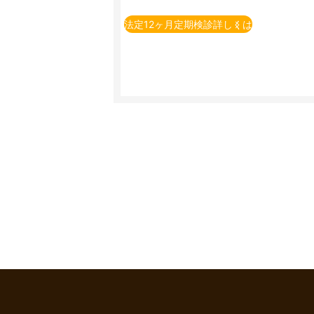
※定期点検とは、法律で義務付けられてい
例）自家用乗用自動車（2回目以降の車検
法定12ヶ月定期検診詳しくは
※一部の車種・車両については上記価格に
※上記価格表は当店での価格となります。
※上記価格は税込表示となります。
※上記価格は基本価格（追加整備が発生し
追加整備の必要有無については、店舗で
※点検時間等については店舗へお問い合わ