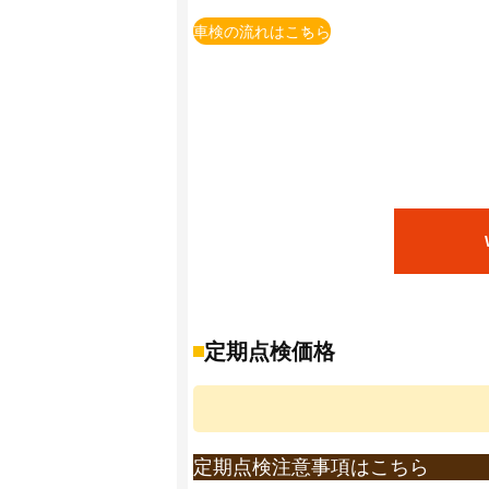
※上記価格は国産車かつ当店での価格とな
車検の流れはこちら
※一部の車種・車両(輸入車含む）につい
※上記価格は追加整備等が発生しない場合
追加整備等を含めた概算金額は、店舗でお
※法定費用は非課税です。
※小型貨物の法定点検は12ヶ月点検となり
※自賠責保険料金は、軽自動車・乗用車24
※部品交換が必要な場合、部品代・交換料
※重量税は、エコカー減税非対象車で初年
エコカー減税対象車の重量税額は上記額よ
また、初年度登録から13年以上経過した
詳しくは店頭までお問い合わせ下さい。(重量
定期点検価格
※自賠責保険料は2023年4月1日現在の保
※印紙代は2026年4月1日現在の料金とな
※ＯＳＳでの申請有無によって、印紙代が
定期点検注意事項はこちら