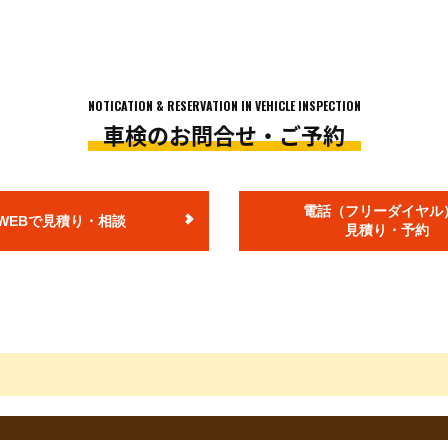
ります。店舗により価格が異なりますので予めご了承ください。
ては上記価格で対応できない場合がございますので予めご了承ください。
の価格となります。
車の状態を確認させて頂いた上で、ご案内いたします。
NOTICATION & RESERVATION IN VEHICLE INSPECTION
車検のお問合せ・ご予約
ます。
ヶ月、小型貨物車12ヶ月での料金です。
金が別途発生します。
電話（フリーダイヤル
WEBで見積り・相談
度登録から13年未満のお車の税額です。
見積り・予約
り減額されます。
お車の重量税額は上記額とは異なります。
税は、2021年4月1日現在の税額となります)
険料となります。
ります。
異なる場合がございます。