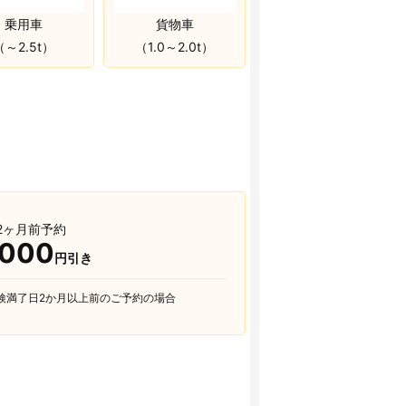
乗用車
貨物車
（～2.5t）
（1.0～2.0t）
2ヶ月前予約
,000
円引き
検満了日2か月以上前のご予約の場合