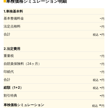
車検価格シミュレーション明細
1.車検基本料
-
基本整備料金
円
-
法定点検料
円
-
合計
税込
円
2.法定費用
-
重量税
円
-
自賠責保険料（24ヶ月）
円
-
印紙代
円
-
合計
税込
円
-
総額（1+2）
税込
円
-
割引特典
円
-
車検価格シミュレーション
税込
円