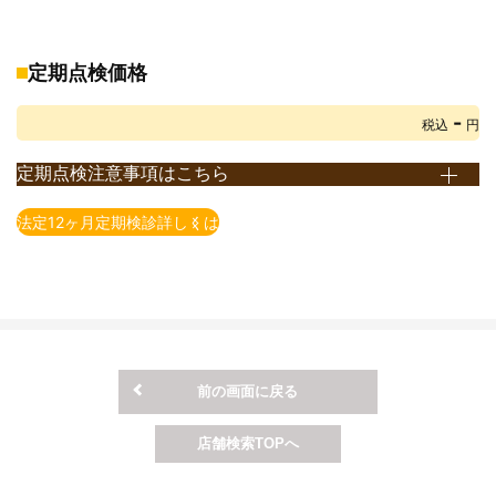
※重量税は、エコカー減税非対象車で初年度登録から13年未満のお
車の税額です。
エコカー減税対象車の重量税額は上記額より減額されます。
定期点検価格
また、初年度登録から13年以上経過したお車の重量税額は上記額
-
とは異なります。
税込
円
詳しくは店頭までお問い合わせ下さい。(重量税は、2021年4月1日
定期点検注意事項はこちら
現在の税額となります)
※定期点検とは、法律で義務付けられている点検です。 点検時期
※自賠責保険料は2023年4月1日現在の保険料となります。
法定12ヶ月定期検診詳しくは
は、使用用途や車種によって異なります。
※印紙代は2026年4月1日現在の料金となります。
例）自家用乗用自動車（2回目以降の車検が2年毎）の場合、12
※ＯＳＳでの申請有無によって、印紙代が異なる場合がございま
ヶ月点検となります。
す。
※一部の車種・車両については上記価格にて対応できない場合がご
ざいますので予めご了承ください。
※上記価格表は当店での価格となります。店舗により価格が異なり
前の画面に戻る
ますので予めご了承ください。
※上記価格は税込表示となります。
店舗検索TOPへ
※上記価格は基本価格（追加整備が発生しない場合）となります。
追加整備の必要有無については、店舗でお車の状態を確認させ