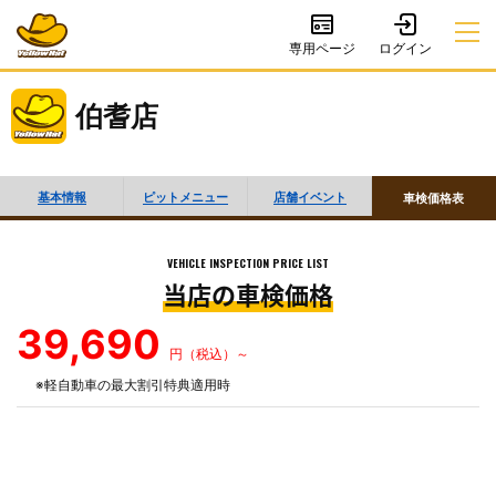
専用ページ
伯耆店
基本情報
ピットメニュー
店舗イベント
車検価格表
VEHICLE INSPECTION PRICE LIST
当店の車検価格
39,690
円（税込）～
※軽自動車の最大割引特典適用時