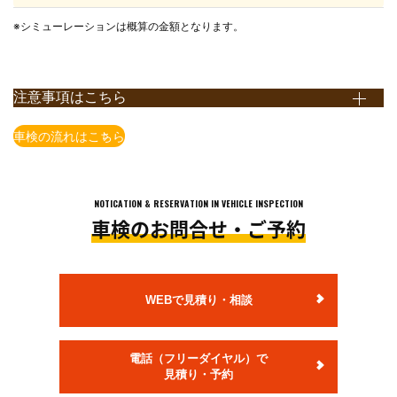
※シミューレーションは概算の金額となります。
注意事項はこちら
※上記価格表は全て税込表示となります。
車検の流れはこちら
※上記価格は国産車かつ当店での価格となります。店舗により価格
が異なりますので予めご了承ください。
※一部の車種・車両(輸入車含む）については上記価格で対応でき
NOTICATION & RESERVATION IN VEHICLE INSPECTION
ない場合がございますので予めご了承ください。
車検のお問合せ・ご予約
※上記価格は追加整備等が発生しない場合の価格となります。
追加整備等を含めた概算金額は、店舗でお車の状態を確認させて
頂いた上で、ご案内いたします。
※法定費用は非課税です。
WEBで見積り・相談
※小型貨物の法定点検は12ヶ月点検となります。
※自賠責保険料金は、軽自動車・乗用車24ヶ月、小型貨物車12ヶ
電話（フリーダイヤル）で
月での料金です。
見積り・予約
※部品交換が必要な場合、部品代・交換料金が別途発生します。