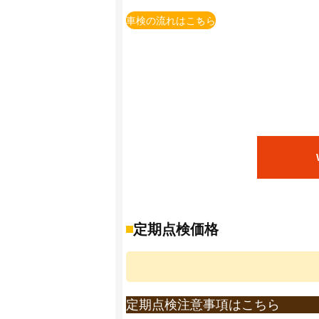
※上記価格は国産車かつ当店での価格とな
車検の流れはこちら
※一部の車種・車両(輸入車含む）につい
※上記価格は追加整備等が発生しない場合
追加整備等を含めた概算金額は、店舗でお
※法定費用は非課税です。
※小型貨物の法定点検は12ヶ月点検となり
※自賠責保険料金は、軽自動車・乗用車24
※部品交換が必要な場合、部品代・交換料
※重量税は、エコカー減税非対象車で初年
エコカー減税対象車の重量税額は上記額よ
また、初年度登録から13年以上経過した
詳しくは店頭までお問い合わせ下さい。(重量
定期点検価格
※自賠責保険料は2023年4月1日現在の保
※印紙代は2026年4月1日現在の料金とな
※ＯＳＳでの申請有無によって、印紙代が
定期点検注意事項はこちら