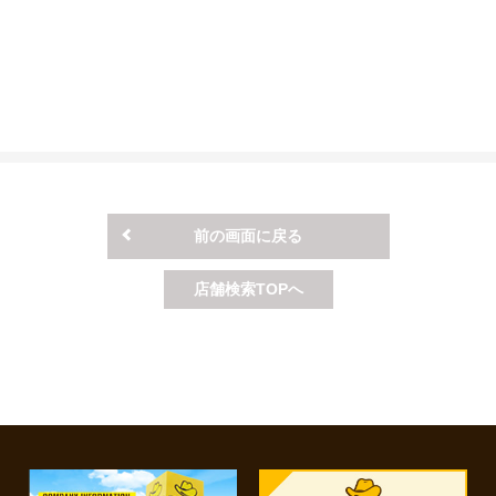
る点検です。 点検時期は、使用用途や車種によって異なります。
が2年毎）の場合、12ヶ月点検となります。
て対応できない場合がございますので予めご了承ください。
店舗により価格が異なりますので予めご了承ください。
ない場合）となります。
お車の状態を確認させて頂いた上でご案内いたします。
せください。
前の画面に戻る
店舗検索TOPへ