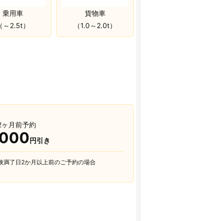
乗用車
貨物車
（～2.5t）
（1.0～2.0t）
2ヶ月前予約
,000
円引き
検満了日2か月以上前のご予約の場合