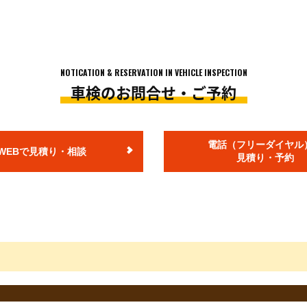
ります。店舗により価格が異なりますので予めご了承ください。
ては上記価格で対応できない場合がございますので予めご了承ください。
の価格となります。
車の状態を確認させて頂いた上で、ご案内いたします。
NOTICATION & RESERVATION IN VEHICLE INSPECTION
車検のお問合せ・ご予約
ます。
ヶ月、小型貨物車12ヶ月での料金です。
金が別途発生します。
電話（フリーダイヤル
WEBで見積り・相談
度登録から13年未満のお車の税額です。
見積り・予約
り減額されます。
お車の重量税額は上記額とは異なります。
税は、2021年4月1日現在の税額となります)
険料となります。
ります。
異なる場合がございます。