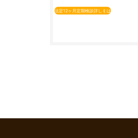
※定期点検とは、法律で義務付けられてい
例）自家用乗用自動車（2回目以降の車検
法定12ヶ月定期検診詳しくは
※一部の車種・車両については上記価格に
※上記価格表は当店での価格となります。
※上記価格は税込表示となります。
※上記価格は基本価格（追加整備が発生し
追加整備の必要有無については、店舗で
※点検時間等については店舗へお問い合わ