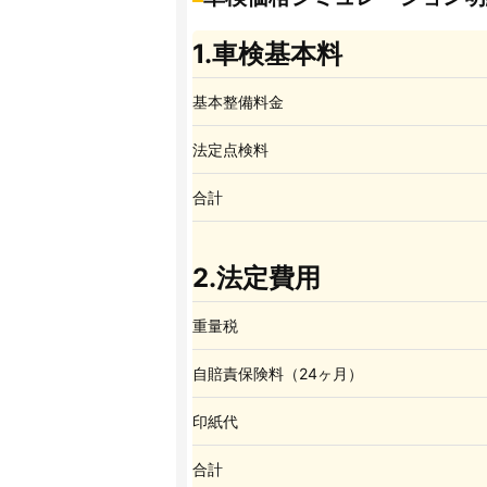
1.車検基本料
基本整備料金
法定点検料
合計
2.法定費用
重量税
自賠責保険料（24ヶ月）
印紙代
合計