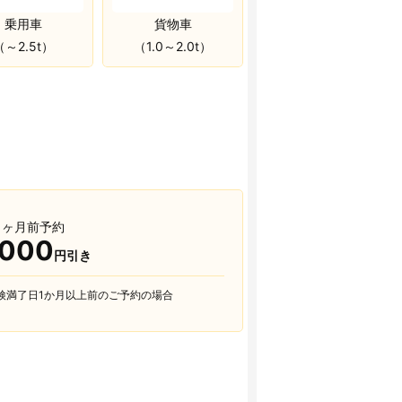
乗用車
貨物車
（～2.5t）
（1.0～2.0t）
1ヶ月前予約
,000
円引き
検満了日1か月以上前のご予約の場合