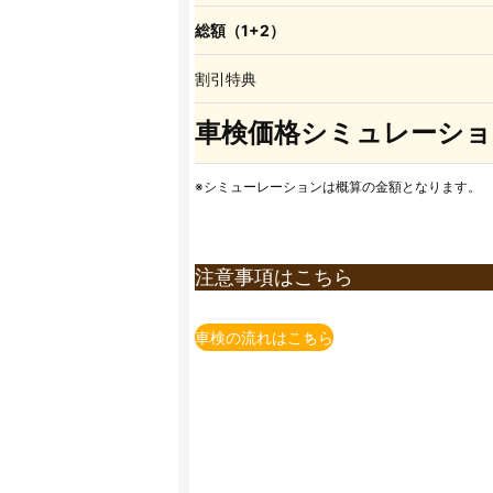
総額（1+2）
割引特典
車検価格シミュレーショ
※シミューレーションは概算の金額となります。
注意事項はこちら
※上記価格表は全て税込表示となります。
※上記価格は国産車かつ当店での価格とな
車検の流れはこちら
※一部の車種・車両(輸入車含む）につい
※上記価格は追加整備等が発生しない場合
追加整備等を含めた概算金額は、店舗でお
※法定費用は非課税です。
※小型貨物の法定点検は12ヶ月点検となり