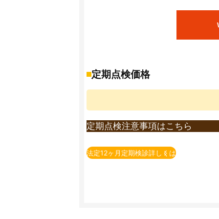
※自賠責保険料金は、軽自動車・乗用車24
※部品交換が必要な場合、部品代・交換料
※重量税は、エコカー減税非対象車で初年
エコカー減税対象車の重量税額は上記額よ
また、初年度登録から13年以上経過した
詳しくは店頭までお問い合わせ下さい。(重量
定期点検価格
※自賠責保険料は2023年4月1日現在の保
※印紙代は2026年4月1日現在の料金とな
※ＯＳＳでの申請有無によって、印紙代が
定期点検注意事項はこちら
※定期点検とは、法律で義務付けられてい
例）自家用乗用自動車（2回目以降の車検
法定12ヶ月定期検診詳しくは
※一部の車種・車両については上記価格に
※上記価格表は当店での価格となります。
※上記価格は税込表示となります。
※上記価格は基本価格（追加整備が発生し
追加整備の必要有無については、店舗で