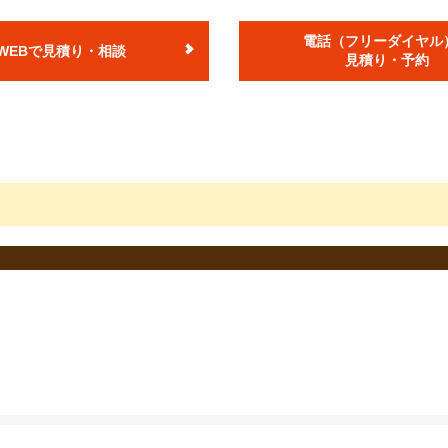
ヶ月、小型貨物車12ヶ月での料金です。
金が別途発生します。
電話（フリーダイヤル
WEBで見積り・相談
度登録から13年未満のお車の税額です。
見積り・予約
り減額されます。
お車の重量税額は上記額とは異なります。
税は、2021年4月1日現在の税額となります)
険料となります。
ります。
異なる場合がございます。
る点検です。 点検時期は、使用用途や車種によって異なります。
が2年毎）の場合、12ヶ月点検となります。
て対応できない場合がございますので予めご了承ください。
店舗により価格が異なりますので予めご了承ください。
ない場合）となります。
お車の状態を確認させて頂いた上でご案内いたします。