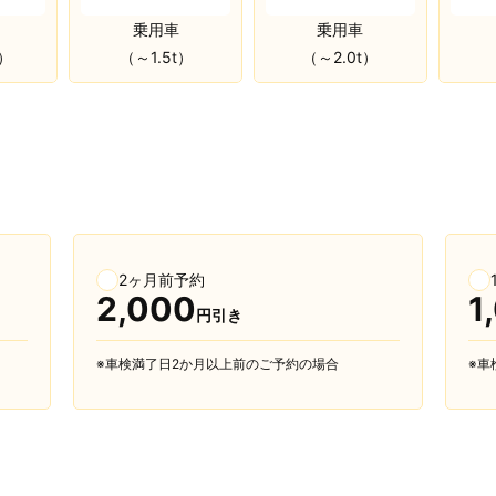
乗用車
乗用車
（～1.5t）
（～2.0t）
ｔ）
2ヶ月前予約
2,000
1
円引き
※車検満了日2か月以上前のご予約の場合
※車