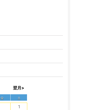
翌月>
金
土
1