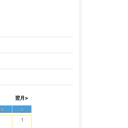
翌月>
金
土
1