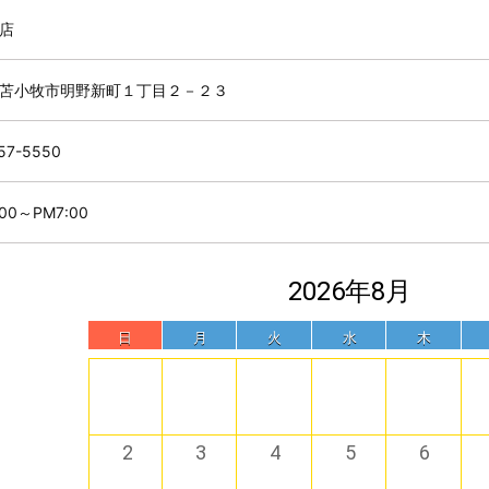
店
苫小牧市明野新町１丁目２－２３
57-5550
:00～PM7:00
2026年8月
日
月
火
水
木
2
3
4
5
6