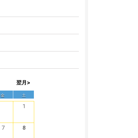
翌月>
金
土
1
7
8