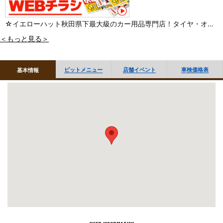
☆イエローハット秋田県下最大級のカー用品専門店！タイヤ・オイ
ル・バッテリーの交換作業はもちろん鈑金塗装工場完備。ボディの
＜もっと見る＞
キズ・ヘコミの修理やコーティング、車検・修理などお客様の愛車
のメンテナンス～ドレスアップ♪まで、何でもお任せください！豊富
ピットメニュー
店舗イベント
車検価格表
基本情報
な品揃えで皆様のご来店をスタッフ一同、心よりお待ちしておりま
す。
※東北運輸局指定の民間車検場です。
■「オイル交換・タイヤ履き替え」など作業のご予約 WEBで受付
しております