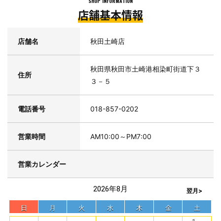
SHOP INFORMATION
■作業のご予約はお電話でも受付しております
店舗基本情報
当店へお電話ください。（※電話でのご予約は交換商品ご購入の場
合に限らせていただきます）
店舗名
秋田土崎店
秋田県秋田市土崎港相染町街道下３
住所
３－５
電話番号
018-857-0202
営業時間
AM10:00～PM7:00
営業カレンダー
2026年8月
翌月>
日
月
火
水
木
金
土