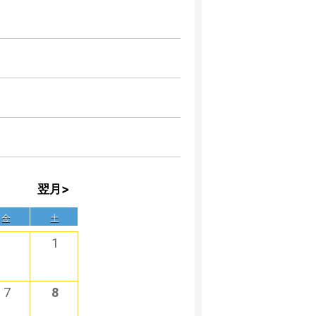
翌月>
金
土
1
7
8