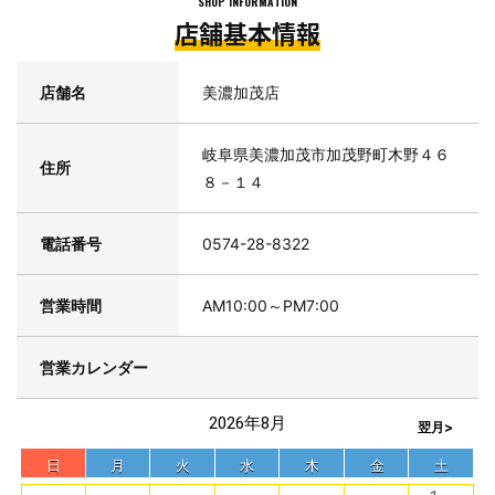
SHOP INFORMATION
店舗基本情報
店舗名
美濃加茂店
岐阜県美濃加茂市加茂野町木野４６
住所
８－１４
電話番号
0574-28-8322
営業時間
AM10:00～PM7:00
営業カレンダー
2026年8月
翌月>
日
月
火
水
木
金
土