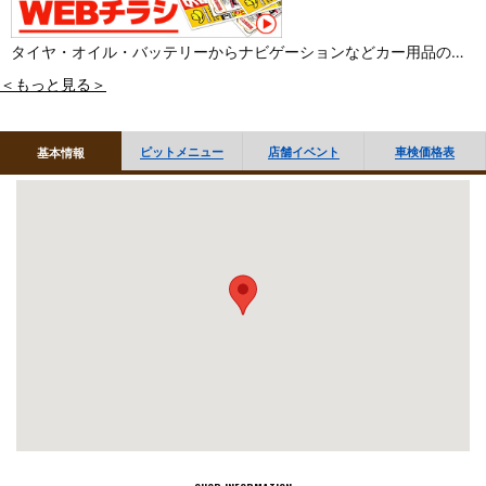
タイヤ・オイル・バッテリーからナビゲーションなどカー用品の事
なら当店にお任せください。元気なスタッフが皆様の愛車のサポー
＜もっと見る＞
トいたします。
店舗スタッフ一同心よりお待ちしております。
ピットメニュー
店舗イベント
車検価格表
基本情報
■「オイル交換・タイヤ履き替え」など作業のご予約 WEBで受付
しております
■作業のご予約はお電話でも受付しております
当店へお電話ください。（※電話でのご予約は交換商品ご購入の場
合に限らせていただきます）