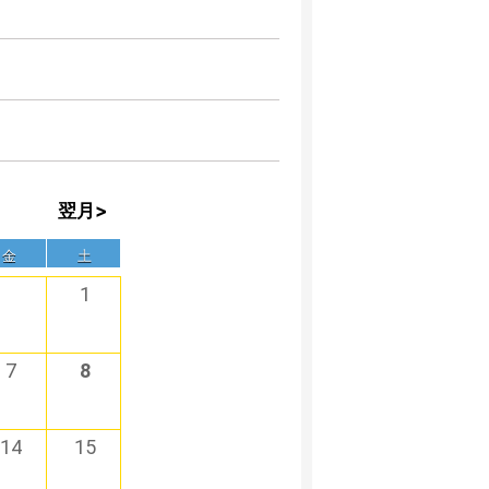
翌月>
金
土
1
7
8
14
15