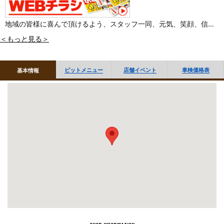
地域の皆様に喜んで頂けるよう、スタッフ一同、元気、笑顔、信頼
をモットーに営業致します。車の事なら、喜多方関柴店!!どうぞ宜し
＜もっと見る＞
くお願い致します。
ピットメニュー
店舗イベント
車検価格表
基本情報
※東北運輸局認証の整備工場です。
■「オイル交換・タイヤ履き替え」など作業のご予約 WEBで受付
しております
■作業のご予約はお電話でも受付しております
当店へお電話ください。（※電話でのご予約は交換商品ご購入の場
合に限らせていただきます）