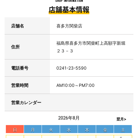
SHOP INFORMATION
店舗基本情報
店舗名
喜多方関柴店
福島県喜多方市関柴町上高額字新堀
住所
２３－３
電話番号
0241-23-5590
営業時間
AM10:00～PM7:00
営業カレンダー
2026年8月
翌月>
日
月
火
水
木
金
土