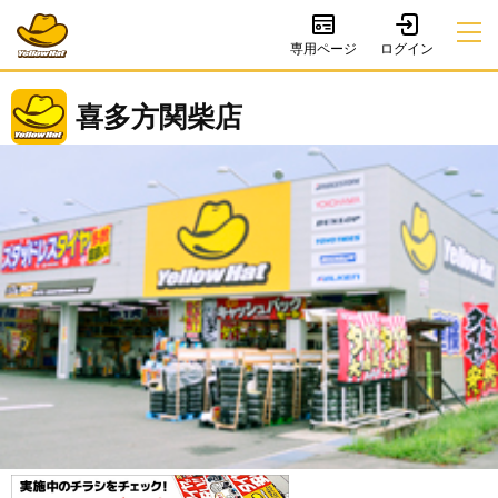
専用ページ
喜多方関柴店