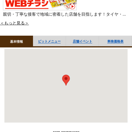
親切・丁寧な接客で地域に密着した店舗を目指します！タイヤ・車
検・その他クルマの事なら小さな事でもお気軽にご相談下さい！日
＜もっと見る＞
頃の小さなメンテナンスから、タイヤ・オイル交換・オーディオま
でしっかりと対応致します。お気軽にご来店下さい！
ピットメニュー
店舗イベント
車検価格表
基本情報
■「オイル交換・タイヤ履き替え」など作業のご予約 WEBで受付
しております
■作業のご予約はお電話でも受付しております
当店へお電話ください。（※電話でのご予約は交換商品ご購入の場
合に限らせていただきます）