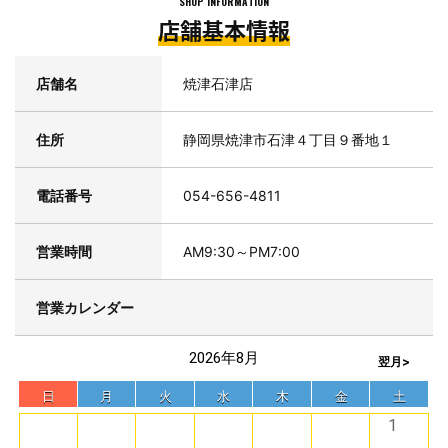
SHOP INFORMATION
店舗基本情報
店舗名
焼津石津店
住所
静岡県焼津市石津４丁目９番地１
電話番号
054-656-4811
営業時間
AM9:30～PM7:00
営業カレンダー
2026年8月
翌月>
日
月
火
水
木
金
土
1