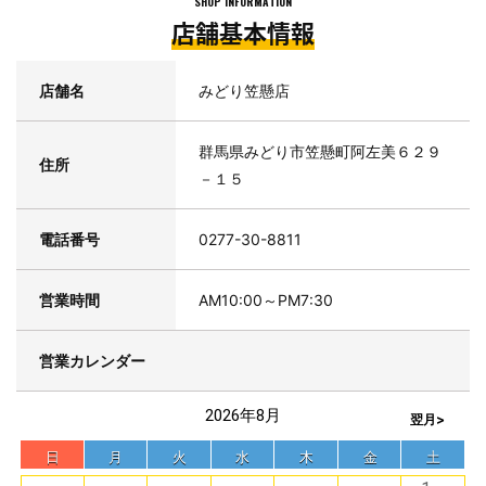
SHOP INFORMATION
合に限らせていただきます）
店舗基本情報
店舗名
みどり笠懸店
群馬県みどり市笠懸町阿左美６２９
住所
－１５
電話番号
0277-30-8811
営業時間
AM10:00～PM7:30
営業カレンダー
2026年8月
翌月>
日
月
火
水
木
金
土