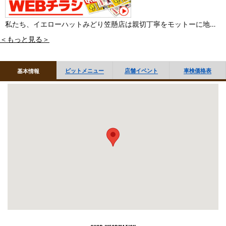
私たち、イエローハットみどり笠懸店は親切丁寧をモットーに地域
のお客様にやさしい店づくりを目指し、日々努めてまいります。ぜ
＜もっと見る＞
ひお気軽にお立ち寄り下さいませ。スタッフ一同、心よりお待ちし
ております。
ピットメニュー
店舗イベント
車検価格表
基本情報
※関東運輸局認証の整備工場です。
■「オイル交換・タイヤ履き替え」など作業のご予約 WEBで受付
しております
■作業のご予約はお電話でも受付しております
当店へお電話ください。（※電話でのご予約は交換商品ご購入の場