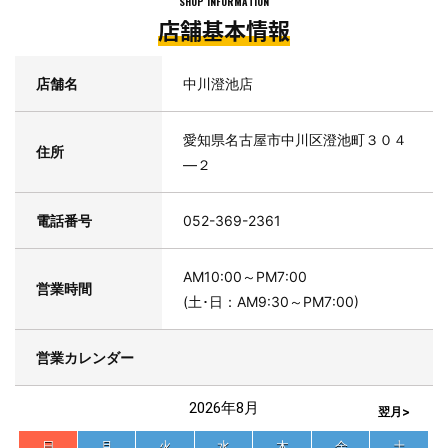
SHOP INFORMATION
しております
店舗基本情報
店舗名
中川澄池店
■作業のご予約はお電話でも受付しております
当店へお電話ください。（※電話でのご予約は交換商品ご購入の場
愛知県名古屋市中川区澄池町３０４
合に限らせていただきます）
住所
―２
電話番号
052-369-2361
AM10:00～PM7:00
営業時間
(土･日：AM9:30～PM7:00)
営業カレンダー
2026年8月
翌月>
日
月
火
水
木
金
土