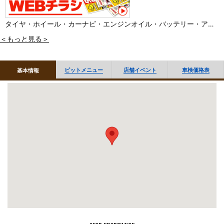
タイヤ・ホイール・カーナビ・エンジンオイル・バッテリー・アク
セサリー品・ＧＴ用品などなど、豊富なラインナップ！カー用品の
＜もっと見る＞
事なら当店にお任せください。
車検・鈑金・ボディコーティングも承っております。
ピットメニュー
店舗イベント
車検価格表
基本情報
まずは一度ご来店ください。
スタッフ一同お待ちしております。
※中部運輸局指定の民間車検場です。
■コイン洗車場を併設しています。
詳細はこちら≫
■「オイル交換・タイヤ履き替え」など作業のご予約 WEBで受付