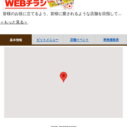
皆様のお役に立てるよう、皆様に愛されるような店舗を目指してお
ります。車の事なら何でも当店にご相談下さい！
＜もっと見る＞
ピットメニュー
店舗イベント
車検価格表
基本情報
■「オイル交換・タイヤ履き替え」など作業のご予約 WEBで受付
しております
■作業のご予約はお電話でも受付しております
当店へお電話ください。（※電話でのご予約は交換商品ご購入の場
合に限らせていただきます）