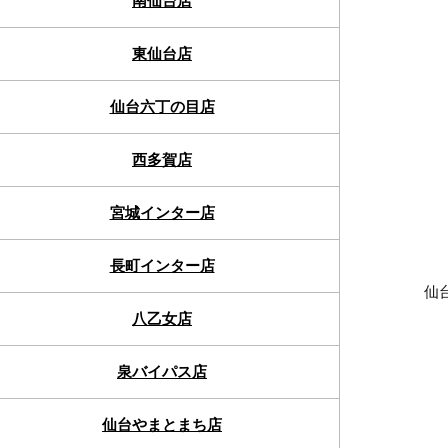
南仙台店
東仙台店
仙台六丁の目店
西多賀店
宮城インター店
長町インター店
仙
八乙女店
泉バイパス店
仙台やまとまち店