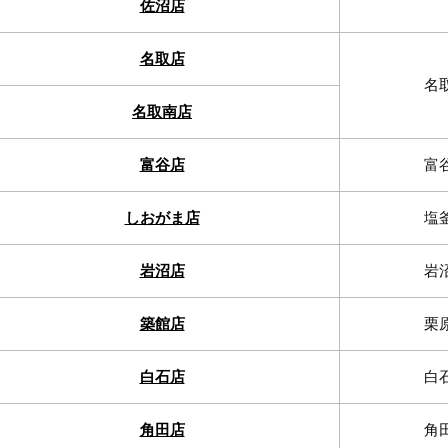
佐沼店
名取店
名
名取南店
富谷店
富
しおがま店
塩
岩沼店
岩
築館店
栗
白石店
白
角田店
角