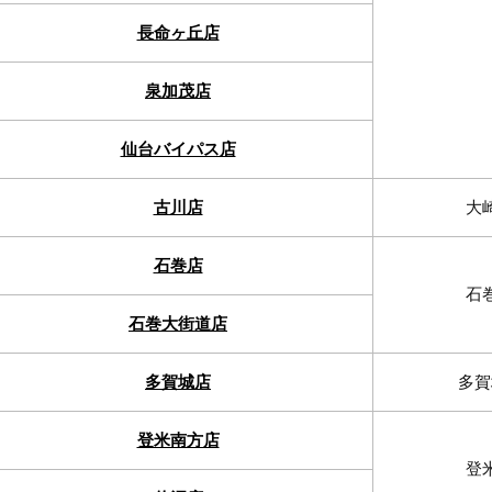
長命ヶ丘店
泉加茂店
仙台バイパス店
古川店
大
石巻店
石
石巻大街道店
多賀城店
多賀
登米南方店
登