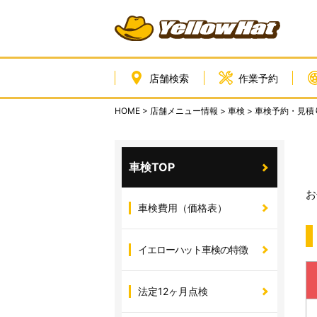
店舗検索
作業予約
HOME
>
店舗メニュー情報
>
車検
>
車検予約・見積
車検TOP
お
車検費用（価格表）
イエローハット車検の特徴
法定12ヶ月点検